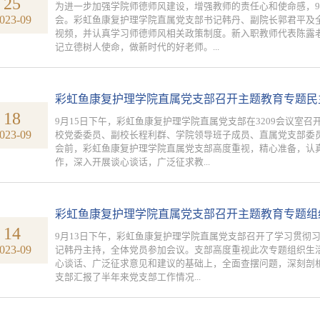
25
为进一步加强学院师德师风建设，增强教师的责任心和使命感，9月
023-09
会。彩虹鱼康复护理学院直属党支部书记韩丹、副院长郭君平及
视频，并认真学习师德师风相关政策制度。新入职教师代表陈露
记立德树人使命，做新时代的好老师。...
彩虹鱼康复护理学院直属党支部召开主题教育专题民
18
9月15日下午，彩虹鱼康复护理学院直属党支部在3209会议室
023-09
校党委委员、副校长程利群、学院领导班子成员、直属党支部委
会前，彩虹鱼康复护理学院直属党支部高度重视，精心准备，认
作，深入开展谈心谈话，广泛征求教...
彩虹鱼康复护理学院直属党支部召开主题教育专题组
14
9月13日下午，彩虹鱼康复护理学院直属党支部召开了学习贯彻
023-09
记韩丹主持，全体党员参加会议。支部高度重视此次专题组织生
心谈话、广泛征求意见和建议的基础上，全面查摆问题，深刻剖
支部汇报了半年来党支部工作情况...