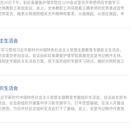
20日下午，彩虹鱼康复护理学院在3209会议室召开师德师风专题学习
全体教职工参加会议。会上，全体教职工共同观看王姗老师的优秀事迹宣传
老师发言，她表示将按照相关文件精神和要求，从我做起、从现在做起，牢
主生活会
召开学习贯彻习近平新时代中国特色社会主义思想主题教育专题民主生活会，
员会委员参加会议。会议由彩虹鱼康复护理学院直属党支部书记韩丹主持。
真制定专题民主生活会方案，班子成员组织专题学习研讨，做好对照检查工
织生活会
习近平新时代中国特色社会主义思想主题教育专题组织生活会，会议由支部书
活会，在会前组织开展集中学习和专题学习，打牢思想基础；在深入开展谈
析原因，为召开好此次组织生活会打下了基础。会上，支部书记韩丹代表党