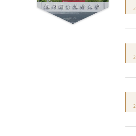
2
2
2